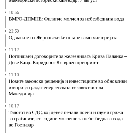
Македонски историски календар: 7 август
10:55
ВМРО-ДПМНЕ: Филипче молчел за небезбедната вода
23:50
Од лагите на Жерновски ќе остане само хистеријата
11:17
Потпишани договорите за железницата Крива Паланка –
Деве Баир: Коридорот 8 е врвен приоритет
11:10
Новите законски решенија и инвестициите во обновливи
извори ја градат енергетската независност на
Македонија
10:17
Талогот во СДС, кој денес печали поени и глуми грижа
за граѓаните, со години молчеше за небезбедната вода
во Гостивар