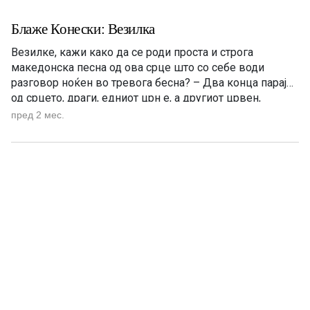
Блаже Конески: Везилка
Везилке, кажи како да се роди проста и строга
македонска песна од ова срце што со себе води
разговор ноќен во тревога бесна? – Два конца парај
од срцето, драги, едниот црн е, а другиот црвен,
едниот буди морничави таги, другиот копнеж и светол
пред 2 мес.
и стрвен. Па со нив вези еднолична низа, песна од
копнеж […]