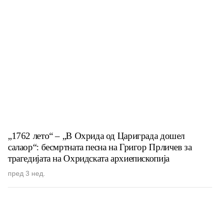
„1762 лето“ – „В Охрида од Цариграда дошел
салаор“: бесмртната песна на Григор Прличев за
трагедијата на Охридската архиепископија
пред 3 нед.