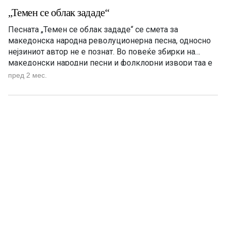
„Темен се облак зададе“
Песната „Темен се облак зададе“ се смета за
македонска народна револуционерна песна, односно
нејзиниот автор не е познат. Во повеќе збирки на
македонски народни песни и фолклорни извори таа е
заведена како песна од македонскиот народен
пред 2 мес.
фолклор, без наведен автор. Песната е поврзана со
македонското револуционерно движење од крајот на
XIX и почетокот на XX […]