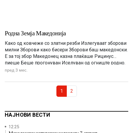
Родна Земја Македонија
Како од ковчеже со златни резби Излегуваат зборови
милни Зборови како бисери Зборови баш македонски.
Е за тој збор Македонец казна плаќаше Рицинус
пиеше Беше прогонуван Иселуван од огниште родно.
Има ли нешто полошо од тоа? Да те истераат, да ти
пред 3 мес.
забранат име, јазик Да те обезличат. Заарем ние не сме
луѓе зарем не треба […]
Page navigation
Current Page
Page
1
2
НАЈНОВИ ВЕСТИ
12:25