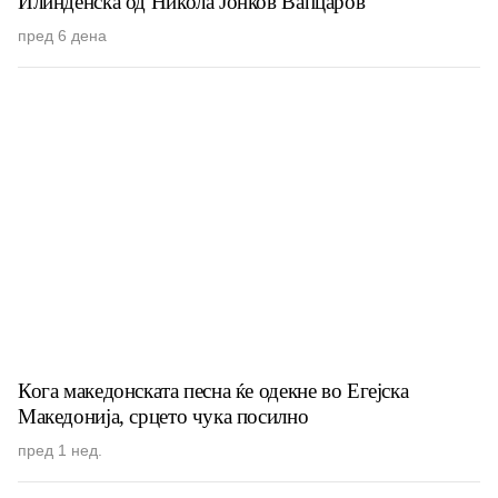
Илинденска од Никола Јонков Вапцаров
пред 6 дена
Кога македонската песна ќе одекне во Егејска
Македонија, срцето чука посилно
пред 1 нед.