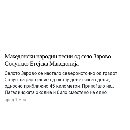
Македонски народни песни од село Зарово,
Солунско Егејска Македонија
Селото Зарово се наоѓало североисточно од градот
Солун, на растојание од околу девет часа одење,
односно приближно 45 километри. Припаѓало на
Лагадинската околија и било сместено на едно
извишување на Карадаг, односно Круша Планина. Се
пред 1 мес.
граничело со селата Негован, Богородица, Висока,
Берово и со реката Богдана. Богатата народна
традиција на ова македонско село била предизвик […]