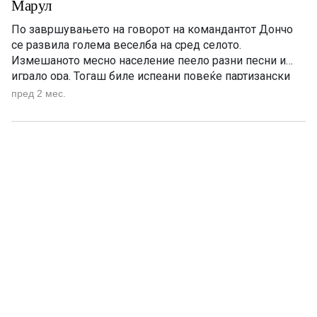
Марул
По завршувањето на говорот на командантот Дончо
се развила голема веселба на сред селото.
Измешаното месно население пеело разни песни и
играло ора. Тогаш биле испеани повеќе партизански
борбени песни, како и песните „Офицери, браќа мили“
пред 2 мес.
и „Драганка“. По завршувањето на говорот,
командантот Дончо се договорил со позадината за
исхрана на војската и сместување на […]