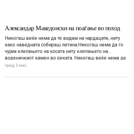
Александар Македонски на поаѓање во поход
Никогаш веќе нема да те видам на чардаците, ниту
како наведната собираш летина.Никогаш нема да го
чујам клепањето на косата ниту клепањето на
воденичкиот камен во реката. Никогаш веќе нема да
се вратат ни деновите ни месеците ни годините пред
пред 3 мес.
куќата во дворот на чардаците и амбарите. Никогаш
веќе нема да се качи невеста на […]