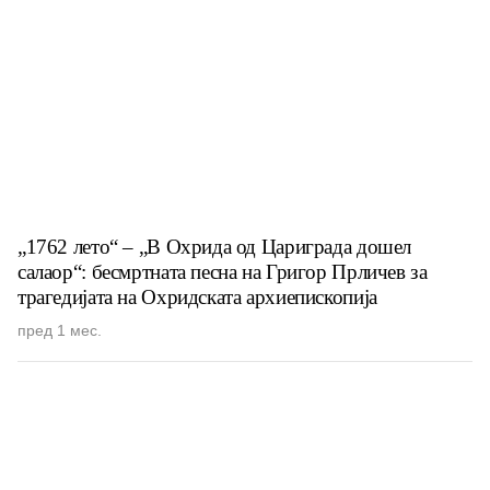
„1762 лето“ – „В Охрида од Цариграда дошел
салаор“: бесмртната песна на Григор Прличев за
трагедијата на Охридската архиепископија
пред 1 мес.