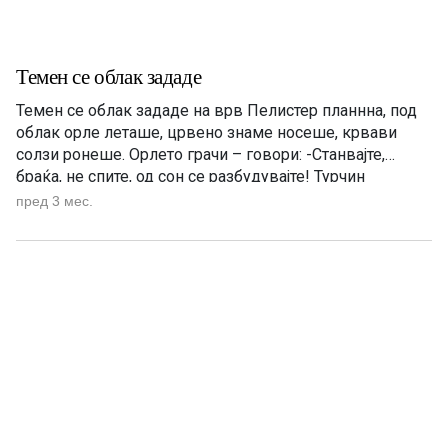
Темен се облак зададе
Темен се облак зададе на врв Пелистер планнна, под
облак орле леташе, црвено знаме носеше, крвави
солзи ронеше. Орлето грачи – говори: -Станвајте,
браќа, не спите, од сон се разбудувајте! Турчин
реформи не дава, купува пушки мамѕери сос долги
пред 3 мес.
бојни ножови! Станвајте, браќа, не спите, сос него да се
биеме за славна Македонија! На врв […]