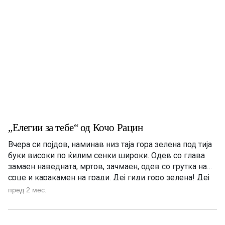
„Елегии за тебе“ од Кочо Рацин
Вчера си појдов, наминав низ таја гора зелена под тија
буки високи по ќилим сенки широки. Одев со глава
замаен наведната, мртов, зачмаен, одев со грутка на
срце и каракамен на гради. Деј гиди горо зелена! Деј
гиди водо студена! Пилците пеат – ти плачеш, сонцето
пред 2 мес.
грее – ти темнееш. Ако ги криеш коските на […]