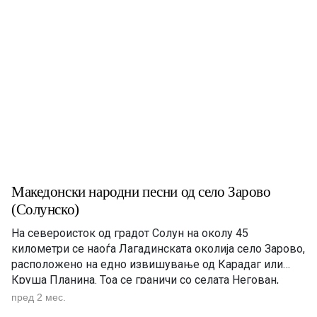
Македонски народни песни од село Зарово
(Солунско)
На североисток од градот Солун на околу 45
километри се наоѓа Лагадинската околија село Зарово,
расположено на едно извишување од Карадаг или
Круша Планина. Тоа се граничи со селата Негован,
Богородица, Висока, Берово и р. Богдана. …Тоа било
пред 2 мес.
предизвик и за А. П. Стоилов да запише народни