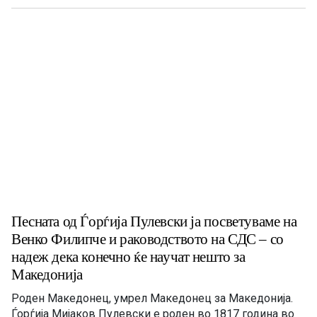
умотворби и да изготви студија за ова село. […]
Песната од Ѓорѓија Пулевски ја посветуваме на
Венко Филипче и раководството на СДС – со
надеж дека конечно ќе научат нешто за
Македонија
Роден Македонец, умрел Македонец за Македонија.
Ѓорѓија Мијаков Пулевски е роден во 1817 година во