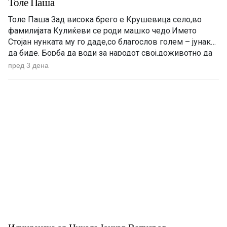
Толе Паша
Толе Паша Зад висока брего е Крушевица село,во
фамилијата Кулиќеви се роди машко чедо.Името
Стојан нунката му го даде,со благослов голем – јунак
да биде. Борба да води за народот свој,доживотно да
се бори тој,на насилниците да им стави крај,народот
пред 3 дена
свој да добие Божји рај. Во летно време воловарче
оди,со дедовците Толе дружба прави,разни приказни
[…]