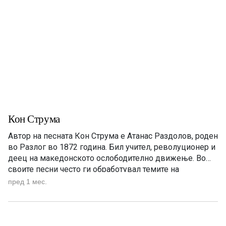
Кон Струма
Автор на песната Кон Струма е Атанас Раздолов, роден
во Разлог во 1872 година. Бил учител, револуционер и
деец на македонското ослободително движење. Во
своите песни често ги обработувал темите на
слободата, националното будење и страдањата на
пред 1 мес.
Македонците под туѓа власт. Неговото творештво
претставува значаен дел од македонската
револуционерна и родољубива поезија од крајот на […]