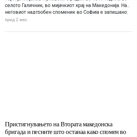
селото Галичник, во мијачкиот крај на Македонија. На
неговиот надгробен споменик во Софија е запишано:
„Роден Македонец, умрел Македонец за Македонија.“
пред 2 мес.
1817 – 13 февруари 1895 (78 години) е периодот на
животот на Ѓорѓија Пулевски. Кратко за Пулевски: […]
Пристигнувањето на Втората македонска
бригада и песните што останаа како спомен во