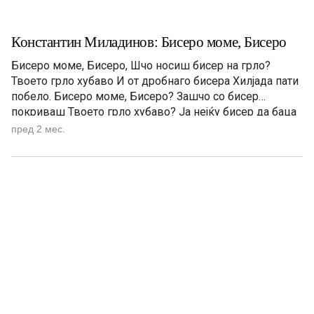
Константин Миладинов: Бисеро моме, Бисеро
Бисеро моме, Бисеро, Шчо носиш бисер на грло?
Твоето грло хубаво И от дробнаго бисера Хилјада пати
побело. Бисеро моме, Бисеро? Зашчо со бисер
покриваш Твоето грло хубаво? Ја нејќу бисер да баца
Тука сака твоето грло.- Бисеро моме Бисеро, За кого
пред 2 мес.
низиш бисерот? Ја дарој бисер не сака Тук сака мома
Бисера.