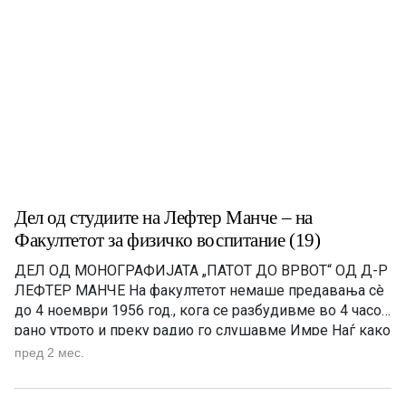
Дел од студиите на Лефтер Манче – на
Факултетот за физичко воспитание (19)
ДЕЛ ОД МОНОГРАФИЈАТА „ПАТОТ ДО ВРВОТ“ OД Д-Р
ЛЕФТЕР МАНЧЕ На факултетот немаше предавања сè
до 4 ноември 1956 год., кога се разбудивме во 4 часот
рано утрото и преку радио го слушавме Имре Наѓ како
се обраќа до народот и кажува дека Црвената армија
пред 2 мес.
ја нападнала Будимпешта, а унгарската армија и
народот се борат […]