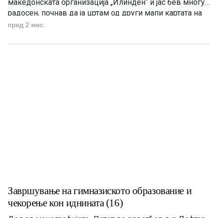
македонската организација „Илинден“ и јас бев многу
радосен, почнав да ја цртам од други мапи картата на
Македонија, но во нејзините етничко-географски
пред 2 мес.
граници, пред поделбата во Букурешт, во 1913 год.
Почнав да одам редовно и во Бугарскиот културен […]
Завршување на гимназиското образование и
чекорење кон иднината (16)