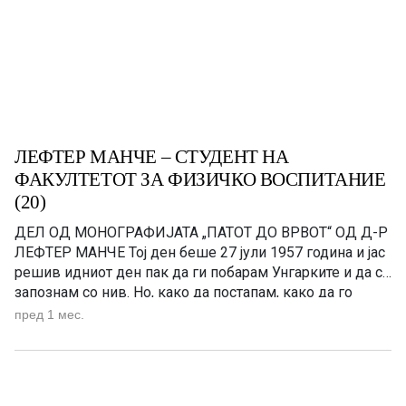
ЛЕФТЕР МАНЧЕ – СТУДЕНТ НА
ФАКУЛТЕТОТ ЗА ФИЗИЧКО ВОСПИТАНИЕ
(20)
ДЕЛ ОД МОНОГРАФИЈАТА „ПАТОТ ДО ВРВОТ“ OД Д-Р
ЛЕФТЕР МАНЧЕ Тој ден беше 27 јули 1957 година и јас
решив идниот ден пак да ги побарам Унгарките и да се
запознам со нив. Но, како да постапам, како да го
направам тоа? И реков на онаа што седеше дека ја
пред 1 мес.
познавам од Гимназијата што беше […]