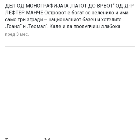
ДЕЛ ОД МОНОГРАФИЈАТА „ПАТОТ ДО ВРВОТ“ OД Д-Р
ЛЕФТЕР МАНЧЕ Островот е богат со зеленило и има
само три згради – националниот базен и хотелите
„Гранд“ и „Термал“. Каде и да продупчиш длабока
дупка во Будимпешта, и на многу места во Унгарија, ќе
пред 3 мес.
најдеш топла минерална вода. Тоа го знаеле и Турците,
кои иако биле […]