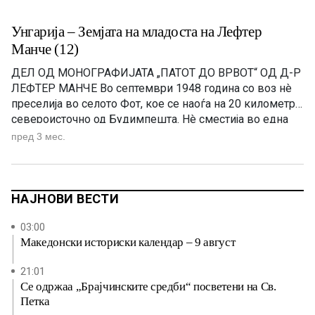
Унгарија – Земјата на младоста на Лефтер
Манче (12)
ДЕЛ ОД МОНОГРАФИЈАТА „ПАТОТ ДО ВРВОТ“ OД Д-Р
ЛЕФТЕР МАНЧЕ Во септември 1948 година со воз нè
преселија во селото Фот, кое се наоѓа на 20 километри
североисточно од Будимпешта. Нè сместија во една
палата на еден кат, изградена во барокен стил. Пред
пред 3 мес.
огромната порта имаше голема и убаво уредена
градина. Во мал стан на […]
НАЈНОВИ ВЕСТИ
03:00
Македонски историски календар – 9 август
21:01
Се одржаа „Брајчинските средби“ посветени на Св.
Петка