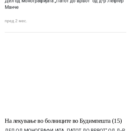
Дел од монографијата „Патот до врвот“ од д-р Лефтер
Манче
пред 2 мес.
На лекување во болниците во Будимпешта (15)
ДЕЛ ОД МОНОГРАФИЈАТА „ПАТОТ ДО ВРВОТ“ OД Д-Р