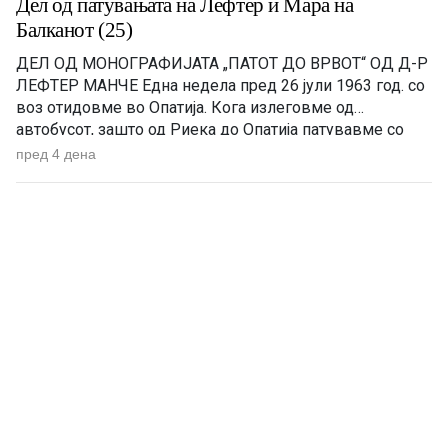
Дел од патувањата на Лефтер и Мара на
Балканот (25)
ДЕЛ ОД МОНОГРАФИЈАТА „ПАТОТ ДО ВРВОТ“ OД Д-Р
ЛЕФТЕР МАНЧЕ Една недела пред 26 јули 1963 год. со
воз отидовме во Опатија. Кога излеговме од
автобусот, зашто од Риека до Опатија патувавме со
автобус, цела Опатија сјаеше од светилки. Секаде по
пред 4 дена
улиците се движеа западни коли – од мерцедес до бе-
ем-ве – а во Унгарија […]