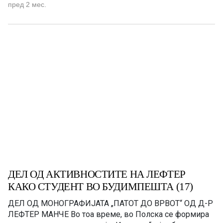
што живеев во 1951/52 година во Домот како ученик
пред 2 мес.
во гимназијата „Шандор Петефи“. Главната зграда била
изградена во 1925 год., а подоцна се изградени уште
една сала […]
ДЕЛ ОД АКТИВНОСТИТЕ НА ЛЕФТЕР
КАКО СТУДЕНТ ВО БУДИМПЕШТА (17)
ДЕЛ ОД МОНОГРАФИЈАТА „ПАТОТ ДО ВРВОТ“ OД Д-Р
ЛЕФТЕР МАНЧЕ Во тоа време, во Полска се формира