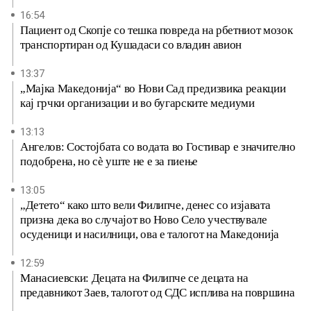
16:54
Пациент од Скопје со тешка повреда на рбетниот мозок
транспортиран од Кушадаси со владин авион
13:37
„Мајка Македонија“ во Нови Сад предизвика реакции
кај грчки организации и во бугарските медиуми
13:13
Ангелов: Состојбата со водата во Гостивар е значително
подобрена, но сè уште не е за пиење
13:05
„Детето“ како што вели Филипче, денес со изјавата
призна дека во случајот во Ново Село учествувале
осуденици и насилници, ова е талогот на Македонија
12:59
Манасиевски: Децата на Филипче се децата на
предавникот Заев, талогот од СДС исплива на површина