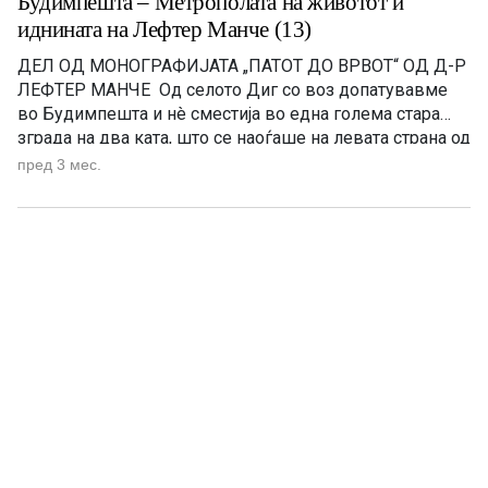
Будимпешта – Метрополата на животот и
иднината на Лефтер Манче (13)
ДЕЛ ОД МОНОГРАФИЈАТА „ПАТОТ ДО ВРВОТ“ OД Д-Р
ЛЕФТЕР МАНЧЕ Од селото Диг со воз допатувавме
во Будимпешта и нè сместија во една голема стара
зграда на два ката, што се наоѓаше на левата страна од
реката Дунав. Тука бевме сместени над двeсте деца,
пред 3 мес.
собрани и донесени од разни села од Егејска
Македонија. Во големите […]