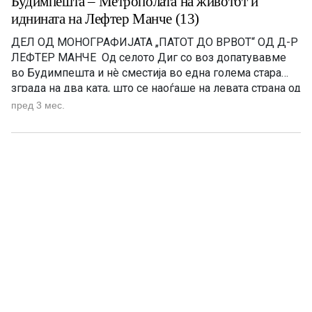
Будимпешта – Метрополата на животот и
иднината на Лефтер Манче (13)
ДЕЛ ОД МОНОГРАФИЈАТА „ПАТОТ ДО ВРВОТ“ OД Д-Р
ЛЕФТЕР МАНЧЕ Од селото Диг со воз допатувавме
во Будимпешта и нè сместија во една голема стара
зграда на два ката, што се наоѓаше на левата страна од
реката Дунав. Тука бевме сместени над двeсте деца,
пред 3 мес.
собрани и донесени од разни села од Егејска
Македонија. Во големите […]