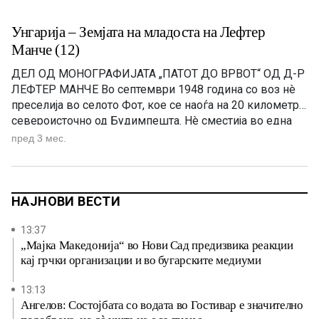
Унгарија – Земјата на младоста на Лефтер
Манче (12)
ДЕЛ ОД МОНОГРАФИЈАТА „ПАТОТ ДО ВРВОТ“ OД Д-Р
ЛЕФТЕР МАНЧЕ Во септември 1948 година со воз нè
преселија во селото Фот, кое се наоѓа на 20 километри
североисточно од Будимпешта. Нè сместија во една
палата на еден кат, изградена во барокен стил. Пред
пред 3 мес.
огромната порта имаше голема и убаво уредена
градина. Во мал стан на […]
НАЈНОВИ ВЕСТИ
13:37
„Мајка Македонија“ во Нови Сад предизвика реакции
кај грчки организации и во бугарските медиуми
13:13
Ангелов: Состојбата со водата во Гостивар е значително