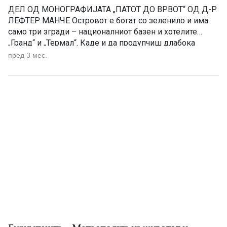
ДЕЛ ОД МОНОГРАФИЈАТА „ПАТОТ ДО ВРВОТ“ OД Д-Р
ЛЕФТЕР МАНЧЕ Островот е богат со зеленило и има
само три згради – националниот базен и хотелите
„Гранд“ и „Термал“. Каде и да продупчиш длабока
дупка во Будимпешта, и на многу места во Унгарија, ќе
пред 3 мес.
најдеш топла минерална вода. Тоа го знаеле и Турците,
кои иако биле […]