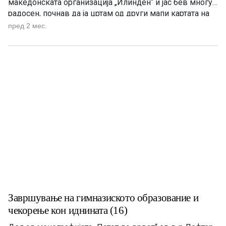
македонската организација „Илинден“ и јас бев многу
радосен, почнав да ја цртам од други мапи картата на
Македонија, но во нејзините етничко-географски
пред 2 мес.
граници, пред поделбата во Букурешт, во 1913 год.
Почнав да одам редовно и во Бугарскиот културен […]
Завршување на гимназиското образование и
чекорење кон иднината (16)