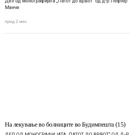
Дел од монографијата „Патот до врвот“ од д-р Лефтер
Манче
пред 2 мес.
На лекување во болниците во Будимпешта (15)
ДЕЛ ОД МОНОГРАФИЈАТА „ПАТОТ ДО ВРВОТ“ OД Д-Р