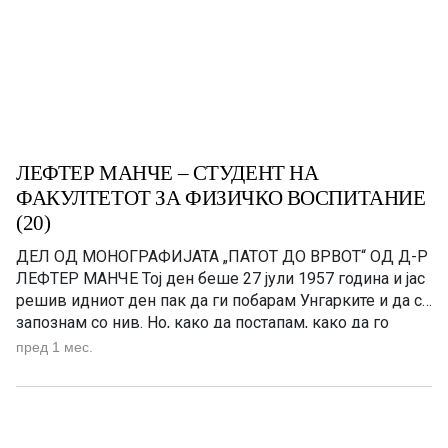
ЛЕФТЕР МАНЧЕ – СТУДЕНТ НА
ФАКУЛТЕТОТ ЗА ФИЗИЧКО ВОСПИТАНИЕ
(20)
ДЕЛ ОД МОНОГРАФИЈАТА „ПАТОТ ДО ВРВОТ“ OД Д-Р
ЛЕФТЕР МАНЧЕ Тој ден беше 27 јули 1957 година и јас
решив идниот ден пак да ги побарам Унгарките и да се
запознам со нив. Но, како да постапам, како да го
направам тоа? И реков на онаа што седеше дека ја
пред 1 мес.
познавам од Гимназијата што беше […]