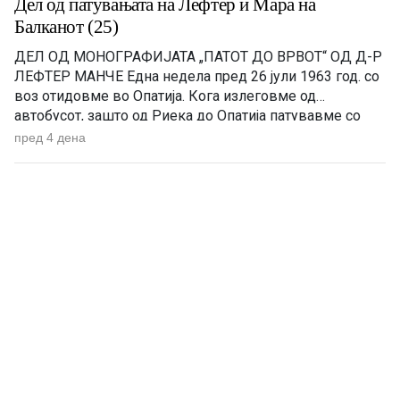
Дел од патувањата на Лефтер и Мара на
Балканот (25)
ДЕЛ ОД МОНОГРАФИЈАТА „ПАТОТ ДО ВРВОТ“ OД Д-Р
ЛЕФТЕР МАНЧЕ Една недела пред 26 јули 1963 год. со
воз отидовме во Опатија. Кога излеговме од
автобусот, зашто од Риека до Опатија патувавме со
автобус, цела Опатија сјаеше од светилки. Секаде по
пред 4 дена
улиците се движеа западни коли – од мерцедес до бе-
ем-ве – а во Унгарија […]