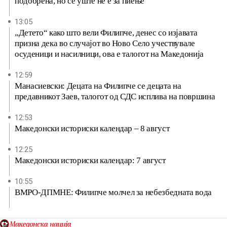
подобрена, но сè уште не е за пиење
13:05
„Детето“ како што вели Филипче, денес со изјавата
призна дека во случајот во Ново Село учествувале
осуденици и насилници, ова е талогот на Македонија
12:59
Манасиевски: Децата на Филипче се децата на
предавникот Заев, талогот од СДС исплива на површина
12:53
Македонски историски календар – 8 август
12:25
Македонски историски календар: 7 август
10:55
ВМРО-ДПМНЕ: Филипче молчел за небезбедната вода