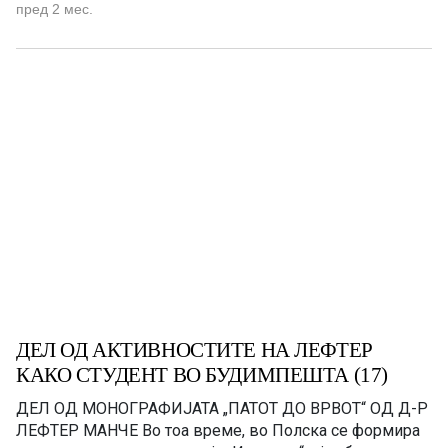
што живеев во 1951/52 година во Домот како ученик
пред 2 мес.
во гимназијата „Шандор Петефи“. Главната зграда била
изградена во 1925 год., а подоцна се изградени уште
една сала […]
ДЕЛ ОД АКТИВНОСТИТЕ НА ЛЕФТЕР
КАКО СТУДЕНТ ВО БУДИМПЕШТА (17)
ДЕЛ ОД МОНОГРАФИЈАТА „ПАТОТ ДО ВРВОТ“ OД Д-Р
ЛЕФТЕР МАНЧЕ Во тоа време, во Полска се формира