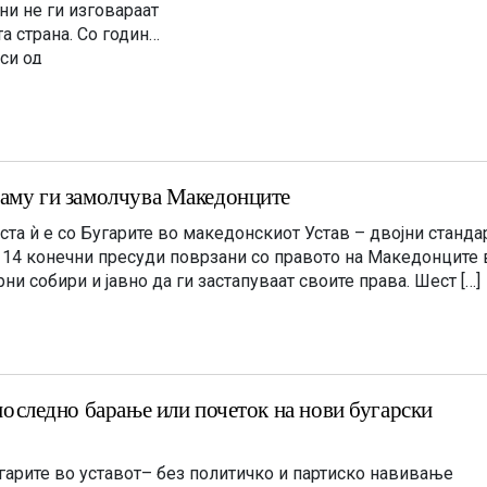
и не ги изговараат
та страна. Со години
си од
ворот за
редлог. Потоа […]
атаму ги замолчува Македонците
уста ѝ е со Бугарите во македонскиот Устав – двојни станд
 14 конечни пресуди поврзани со правото на Македонците 
ни собири и јавно да ги застапуваат своите права. Шест […]
 последно барање или почеток на нови бугарски
угарите во уставот– без политичко и партиско навивање