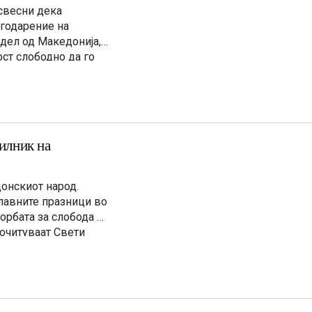
 свесни дека
агодарение на
 дел од Македонија,
ст слободно да го
 се поклонуваме […]
рилник на
онскиот народ.
славните празници во
борбата за слобода и
очитуваат Свети
то верување тој