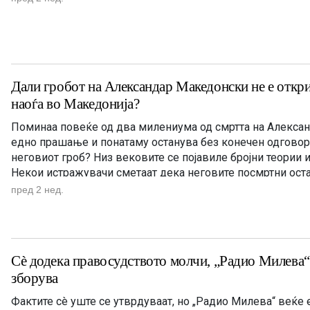
Дали гробот на Александар Македонски не е откри
наоѓа во Македонија?
Поминаа повеќе од два милениума од смртта на Алекса
едно прашање и понатаму останува без конечен одговор:
неговиот гроб? Низ вековите се појавиле бројни теории 
Некои истражувачи сметаат дека неговите посмртни ост
во Александрија во Египет, други ги насочуваат истражу
пред 2 нед.
локации на Блискиот Исток, […]
Сè додека правосудството молчи, „Радио Милева“
зборува
Фактите сè уште се утврдуваат, но „Радио Милева“ веќе 