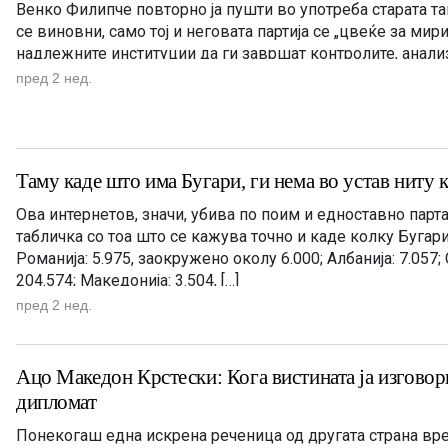
Венко Филипче повторно ја пушти во употреба старата та
се виновни, само тој и неговата партија се „цвеќе за мир
надлежните институции да ги завршат контролите, анализ
загадувањето на водата во Гостивар, Филипче и СДС веќе
пред 2 нед.
Таму каде што има Бугари, ги нема во устав ниту 
Ова интернетов, значи, убива по поим и едноставно пар
табличка со тоа што се кажува точно и каде колку Бугар
Романија: 5.975, заокружено околу 6.000; Албанија: 7.057;
204.574; Македонија: 3.504, […]
пред 2 нед.
Ацо Македон Крстески: Кога вистината ја изговор
дипломат
Понекогаш една искрена реченица од другата страна вр