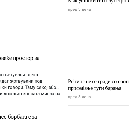
Македонскиот Полуостров 
пред 3 дена
овеќе простор за
но ветување дека
Рејтинг не се гради со соо
идат жртвувани под
ки говори. Таму секој збор
прифаќање туѓи барања
а и државотворната мисла на
пред 3 дена
јан Мицкоски дека […]
ес борбата е за