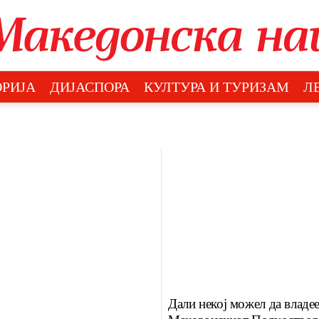
РИЈА
ДИЈАСПОРА
КУЛТУРА И ТУРИЗАМ
Л
Дали некој можел да владее