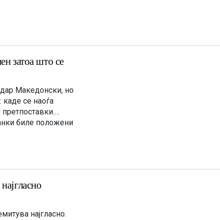
ен затоа што се
ндар Македонски, но
 каде се наоѓа
и претпоставки.
анки биле положени
вањата кон различни
 најгласно
емитува најгласно.