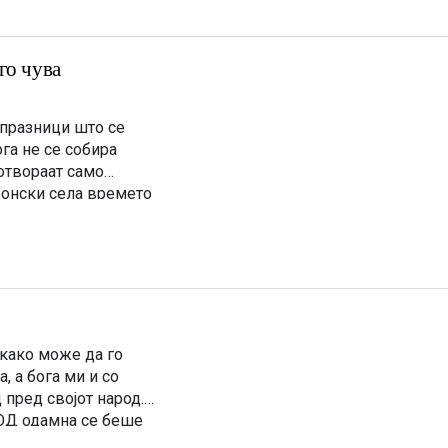
го чува
 празници што се
га не се собира
 отвораат само
едонски села времето
 како може да го
 а бога ми и со
 пред својот народ.
ОД одамна се беше