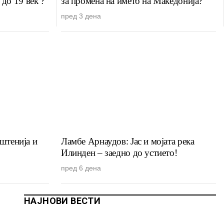
до 19 век ?
за промена на името на Македонија?
пред 3 дена
пштенија и
Ламбе Арнаудов: Јас и мојата река
Илинден – заедно до устието!
пред 6 дена
НАЈНОВИ ВЕСТИ