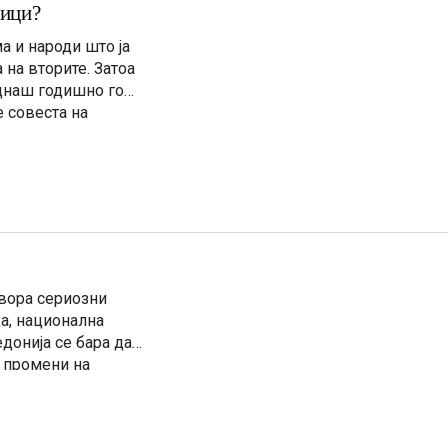
ници?
ма и народи што ја
 на вторите. Затоа
еднаш годишно го
 совеста на
вора сериозни
а, национална
донија се бара да
, промени на
јани уверувања дека
рија. Но, по