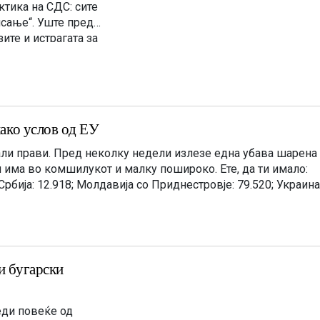
ктика на СДС: сите
исање“. Уште пред
ите и истрагата за
 […]
како услов од ЕУ
тали прави. Пред неколку недели излезе една убава шарена
и има во комшилукот и малку пошироко. Ете, да ти имало:
 Србија: 12.918; Молдавија со Приднестровје: 79.520; Украина
и бугарски
еди повеќе од