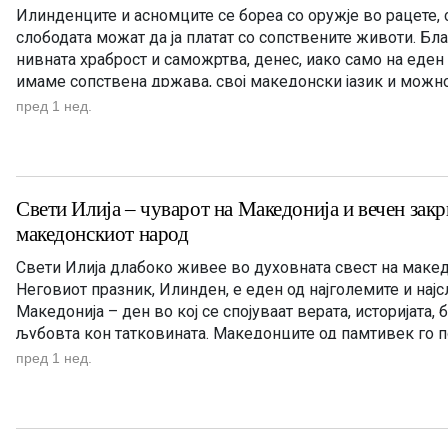
Илинденците и асномците се бореа со оружје во рацете,
слободата можат да ја платат со сопствените животи. Бл
нивната храброст и саможртва, денес, иако само на еден
имаме сопствена држава, свој македонски јазик и можно
славиме македонското име. Нивниот аманет не е само да
пред 1 нед.
Свети Илија – чуварот на Македонија и вечен зак
македонскиот народ
Свети Илија длабоко живее во духовната свест на макед
Неговиот празник, Илинден, е еден од најголемите и нај
Македонија – ден во кој се спојуваат верата, историјата, 
љубовта кон татковината. Македонците од памтивек го п
Илија како силен заштитник и небесен чувар. Во народно
пред 1 нед.
господари […]