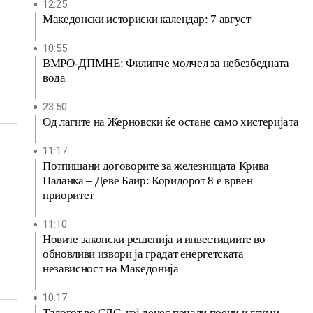
12:25
Македонски историски календар: 7 август
10:55
ВМРО-ДПМНЕ: Филипче молчел за небезбедната
вода
23:50
Од лагите на Жерновски ќе остане само хистеријата
11:17
Потпишани договорите за железницата Крива
Паланка – Деве Баир: Коридорот 8 е врвен
приоритет
11:10
Новите законски решенија и инвестициите во
обновливи извори ја градат енергетската
независност на Македонија
10:17
Талогот во СДС, кој денес печали поени и глуми