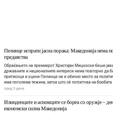
Пелинце испрати јасна порака: Македонија нема п
предавства
Обраќањето на премиерот Христијан Мицкоски беше јав
државните и националните интереси нема повторно да б
притисоци и уцени Пелинце не е обично место за политич
има поголема тежина, затоа што сè потсетува на борбат
македонскиот народ. Затоа изјавата на премиерот Христи
пред 3 дена
Илинденците и асномците се бореа со оружје – ден
економски силна Македонија