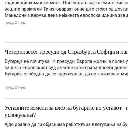
години дипломатски молк. Понекогаш најголемите вистин
нашите пријатели. Ги изговараат оние што стојат од друга
Македонија верува дека нејзината европска иднина зави
исполнувањето на условите на Бугарија. Прво беше Дого
пред 2 нед.
добрососедство. Потоа протоколите. Потоа францускиот п
Четиринаесет пресуди од Стразбур, а Софија и н
Бугарија не почитува 14 пресуди, Европа молчи, а полна 
на дело Европскиот суд за човекови права досега донел
Бугарија слободно да се здружуваат, да организираат мир
пред 2 нед.
Уставните измени за влез на бугарите во уставот–
условувања?
Ајде реално да ги објасниме работите за влегувања на б