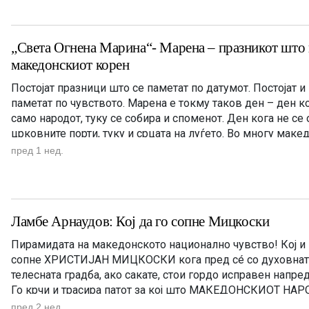
„Света Огнена Марина“- Марена – празникот што 
македонскиот корен
Постојат празници што се паметат по датумот. Постојат и
паметат по чувството. Марена е токму таков ден – ден ко
само народот, туку се собира и споменот. Ден кога не се
црковните порти, туку и срцата на луѓето. Во многу мак
ги избришало старите обичаи, […]
пред 1 нед.
Ламбе Арнаудов: Кој да го сопне Мицкоски
Пирамидата на македонското национално чувство! Кој и
сопне ХРИСТИЈАН МИЦКОСКИ кога пред сé со духовната,
телесната градба, ако сакате, стои гордо исправен напред
Го крчи и трасира патот за кој што МАКЕДОНСКИОТ НАР
определил, за сега конечно благодарение на лидерот […]
пред 2 нед.