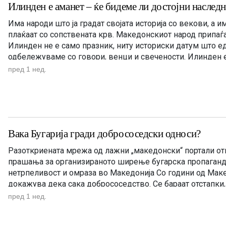
Илинден е аманет – ќе бидеме ли достојни наслед
Има народи што ја градат својата историја со векови, а и
плаќаат со сопствената крв. Македонскиот народ припаѓа
Илинден не е само празник, ниту историски датум што 
одбележуваме со говори, венци и свечености. Илинден е
Македонија. Ден кога мора да си го поставиме […]
пред 1 нед.
Вака Бугарија гради добрососедски односи?
Разоткриената мрежа од лажни „македонски“ портали от
прашања за организираното ширење бугарска пропаганд
нетрпеливост и омраза во Македонија Со години од Маке
докажува дека сака добрососедство. Се бараат отстапки
учебници, комисии, декларации, уставни измени и посто
пред 1 нед.
македонскиот народ нема непријателски чувства кон Буга
разоткривањето […]